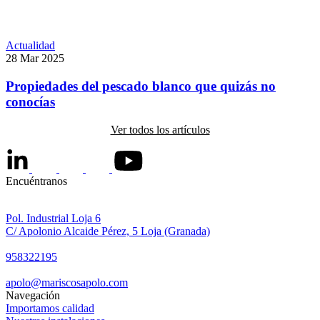
Actualidad
28 Mar 2025
Propiedades del pescado blanco que quizás no
conocías
Ver todos los artículos
Encuéntranos
Pol. Industrial Loja 6
C/ Apolonio Alcaide Pérez, 5 Loja (Granada)
958322195
apolo@mariscosapolo.com
Navegación
Importamos calidad