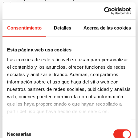
fondo marino.
Consentimiento
Detalles
Acerca de las cookies
Esta página web usa cookies
Las cookies de este sitio web se usan para personalizar
el contenido y los anuncios, ofrecer funciones de redes
sociales y analizar el tráfico. Además, compartimos
Sin duda una de las tardes-noches más esperadas por los niños
durante todo el año y por nosotros por poder acompañar y participar
información sobre el uso que haga del sitio web con
en esta historia llena de emoción y alegría.
nuestros partners de redes sociales, publicidad y análisis
web, quienes pueden combinarla con otra información
Deja un comentario
que les haya proporcionado o que hayan recopilado a
Tu dirección de correo electrónico no será publicada.
Los campos
partir del uso que haya hecho de sus servicios.
obligatorios están marcados con
*
Selección
Necesarias
de