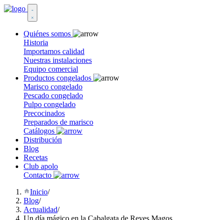
Quiénes somos
Historia
Importamos calidad
Nuestras instalaciones
Equipo comercial
Productos congelados
Marisco congelado
Pescado congelado
Pulpo congelado
Precocinados
Preparados de marisco
Catálogos
Distribución
Blog
Recetas
Club apolo
Contacto
Inicio
/
Blog
/
Actualidad
/
Un día mágico en la Cabalgata de Reyes Magos