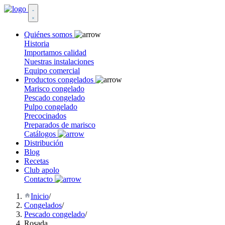
Quiénes somos
Historia
Importamos calidad
Nuestras instalaciones
Equipo comercial
Productos congelados
Marisco congelado
Pescado congelado
Pulpo congelado
Precocinados
Preparados de marisco
Catálogos
Distribución
Blog
Recetas
Club apolo
Contacto
Inicio
/
Congelados
/
Pescado congelado
/
Rosada