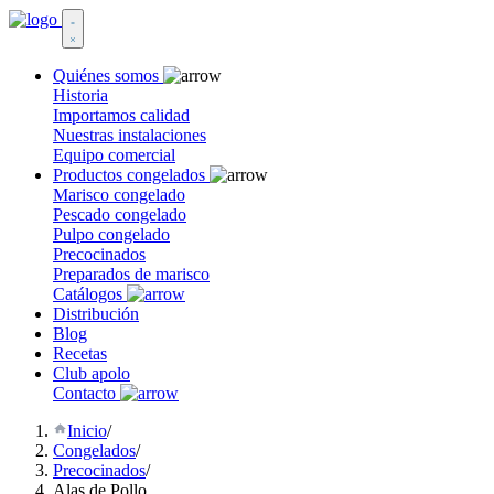
Quiénes somos
Historia
Importamos calidad
Nuestras instalaciones
Equipo comercial
Productos congelados
Marisco congelado
Pescado congelado
Pulpo congelado
Precocinados
Preparados de marisco
Catálogos
Distribución
Blog
Recetas
Club apolo
Contacto
Inicio
/
Congelados
/
Precocinados
/
Alas de Pollo