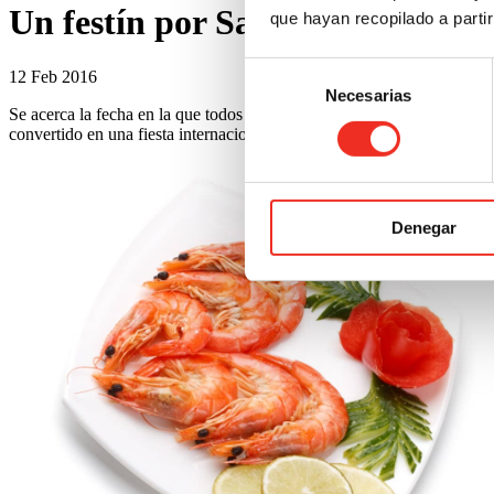
Un festín por San Valentín
que hayan recopilado a parti
Selección
12 Feb 2016
Necesarias
de
Se acerca la fecha en la que todos los enamorados celebran su amor, es
consentimiento
convertido en una fiesta internacional en la que siempre es bienvenid
Denegar