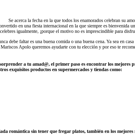
Se acerca la fecha en la que todos los enamorados celebran su amor,
nvertido en una fiesta internacional en la que siempre es bienvenida una
o celebres igualmente, ¡porque el motivo no es imprescindible para disfrut
ca debe faltar es una buena comida o una buena cena. Ya sea en casa o 
n Mariscos Apolo queremos ayudarte con tu elección y por eso te recom
ra sorprender a tu amad@
, el primer paso es encontrar los mejores 
stros exquisitos productos en supermercados y tiendas como:
lada romántica sin tener que fregar platos, también en los mejores 