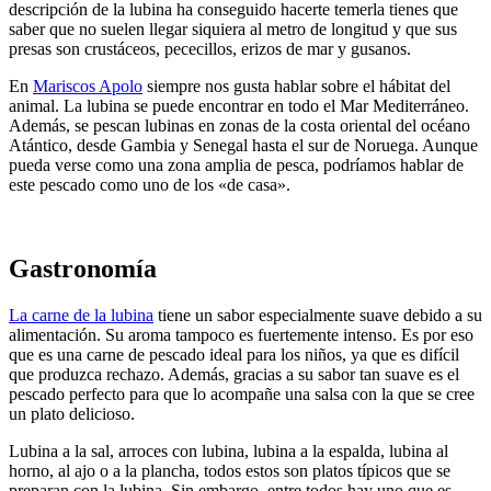
descripción de la lubina ha conseguido hacerte temerla tienes que
saber que no suelen llegar siquiera al metro de longitud y que sus
presas son crustáceos, pececillos, erizos de mar y gusanos.
En
Mariscos Apolo
siempre nos gusta hablar sobre el hábitat del
animal. La lubina se puede encontrar en todo el Mar Mediterráneo.
Además, se pescan lubinas en zonas de la costa oriental del océano
Atántico, desde Gambia y Senegal hasta el sur de Noruega. Aunque
pueda verse como una zona amplia de pesca, podríamos hablar de
este pescado como uno de los «de casa».
Gastronomía
La carne de la lubina
tiene un sabor especialmente suave debido a su
alimentación. Su aroma tampoco es fuertemente intenso. Es por eso
que es una carne de pescado ideal para los niños, ya que es difícil
que produzca rechazo. Además, gracias a su sabor tan suave es el
pescado perfecto para que lo acompañe una salsa con la que se cree
un plato delicioso.
Lubina a la sal, arroces con lubina, lubina a la espalda, lubina al
horno, al ajo o a la plancha, todos estos son platos típicos que se
preparan con la lubina. Sin embargo, entre todos hay uno que es