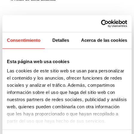
Atún de aleta amarilla
Consentimiento
Detalles
Acerca de las cookies
Descripcion
Incorpora el
atún de aleta amarilla
a tu variedad de pescado
congelado que le presentas a tus clientes.
Esta página web usa cookies
El atún de aleta amarilla es un producto muy demandado que se
Las cookies de este sitio web se usan para personalizar
caracteriza por ser la segunda variedad de atún más demandada.
el contenido y los anuncios, ofrecer funciones de redes
sociales y analizar el tráfico. Además, compartimos
Descubre todos los beneficios de este tipo de
atún
.
Explora las opciones
información sobre el uso que haga del sitio web con
Presentación
nuestros partners de redes sociales, publicidad y análisis
Ventresca sin piel 100% limpio
|
Lomo sin piel 100% limpio apolo
web, quienes pueden combinarla con otra información
Formato
Al peso
que les haya proporcionado o que hayan recopilado a
Tamaño
partir del uso que haya hecho de sus servicios.
Único