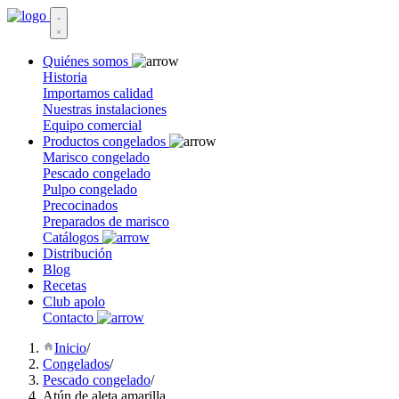
Quiénes somos
Historia
Importamos calidad
Nuestras instalaciones
Equipo comercial
Productos congelados
Marisco congelado
Pescado congelado
Pulpo congelado
Precocinados
Preparados de marisco
Catálogos
Distribución
Blog
Recetas
Club apolo
Contacto
Inicio
/
Congelados
/
Pescado congelado
/
Atún de aleta amarilla