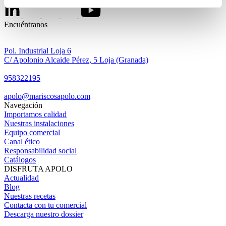
Encuéntranos
Pol. Industrial Loja 6
C/ Apolonio Alcaide Pérez, 5 Loja (Granada)
958322195
apolo@mariscosapolo.com
Navegación
Importamos calidad
Nuestras instalaciones
Equipo comercial
Canal ético
Responsabilidad social
Catálogos
DISFRUTA APOLO
Actualidad
Blog
Nuestras recetas
Contacta con tu comercial
Descarga nuestro dossier