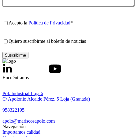
Política
Acepto la
Política de Privacidad
*
de
privacidad
*
Boletín
Quiero suscribirme al boletín de noticias
noticias
Encuéntranos
Pol. Industrial Loja 6
C/ Apolonio Alcaide Pérez, 5 Loja (Granada)
958322195
apolo@mariscosapolo.com
Navegación
Importamos calidad