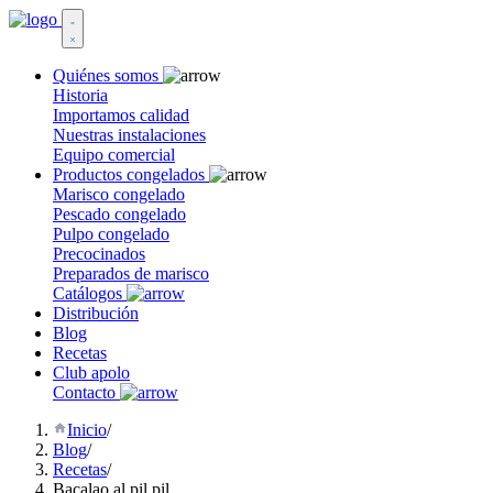
Quiénes somos
Historia
Importamos calidad
Nuestras instalaciones
Equipo comercial
Productos congelados
Marisco congelado
Pescado congelado
Pulpo congelado
Precocinados
Preparados de marisco
Catálogos
Distribución
Blog
Recetas
Club apolo
Contacto
Inicio
/
Blog
/
Recetas
/
Bacalao al pil pil